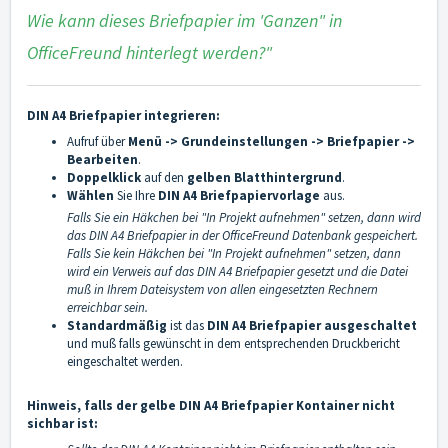
Wie kann dieses Briefpapier im 'Ganzen" in
OfficeFreund hinterlegt werden?"
DIN A4 Briefpapier integrieren:
Aufruf über
Menü -> Grundeinstellungen -> Briefpapier ->
Bearbeiten
.
Doppelklick
auf den
gelben
Blatthintergrund
.
Wählen
Sie Ihre
DIN A4 Briefpapiervorlage
aus.
Falls Sie ein Häkchen bei "In Projekt aufnehmen" setzen, dann wird
das DIN A4 Briefpapier in der OfficeFreund Datenbank gespeichert.
Falls Sie kein Häkchen bei "In Projekt aufnehmen" setzen, dann
wird ein Verweis auf das DIN A4 Briefpapier gesetzt und die Datei
muß in Ihrem Dateisystem von allen eingesetzten Rechnern
erreichbar sein.
Standardmäßig
ist das
DIN A4 Briefpapier ausgeschaltet
und muß falls gewünscht in dem entsprechenden Druckbericht
eingeschaltet werden.
Hinweis, falls der gelbe DIN A4 Briefpapier Kontainer nicht
sichbar ist: